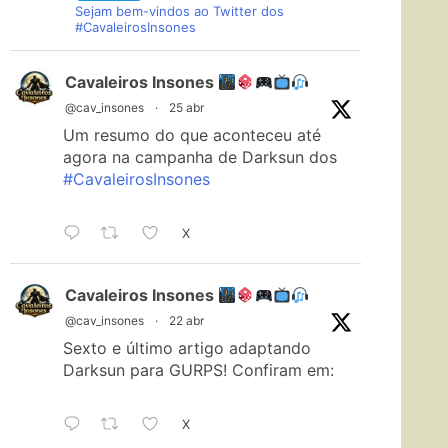
Sejam bem-vindos ao Twitter dos
#CavaleirosInsones
Cavaleiros Insones
@cav_insones
·
25 abr
Um resumo do que aconteceu até
agora na campanha de Darksun dos
#CavaleirosInsones
X
Cavaleiros Insones
@cav_insones
·
22 abr
Sexto e último artigo adaptando
Darksun para GURPS! Confiram em:
X