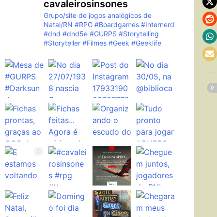
cavaleirosinsones
Grupo/site de jogos analógicos de
Natal/RN
#RPG #Boardgames #Internerd
#dnd #dnd5e #GURPS #Storytelling
#Storyteller #Filmes #Geek #Geeklife