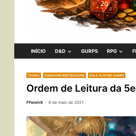
RPG, Boardgames e Internerd!
Os Cavaleiros 
SHOW
SHO
INÍCIO
D&D
GURPS
RPG
F
SUB
SUB
TEORIA
DUNGEONS AND DRAGONS
ROLE-PLAYING GAMES
MENU
MEN
Ordem de Leitura da 5e
FFenrirX
6 de maio de 2021