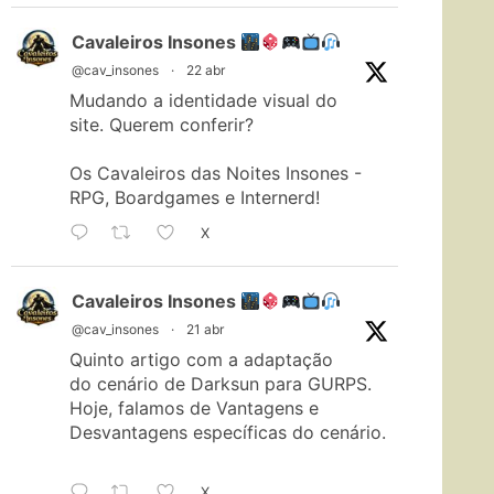
Cavaleiros Insones
@cav_insones
·
22 abr
Mudando a identidade visual do
site. Querem conferir?
Os Cavaleiros das Noites Insones -
RPG, Boardgames e Internerd!
X
Cavaleiros Insones
@cav_insones
·
21 abr
Quinto artigo com a adaptação
do cenário de Darksun para GURPS.
Hoje, falamos de Vantagens e
Desvantagens específicas do cenário.
X