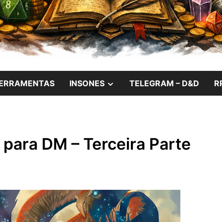
das Noites Insones
W
SHOW
ERRAMENTAS
INSONES
TELEGRAM – D&D
R
SUB
U
MENU
 para DM – Terceira Parte