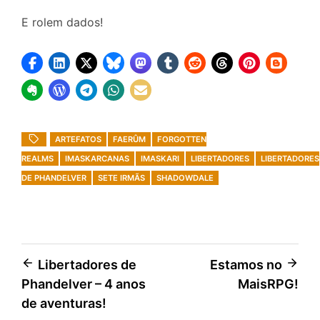
E rolem dados!
ARTEFATOS
FAERÛM
FORGOTTEN
REALMS
IMASKARCANAS
IMASKARI
LIBERTADORES
LIBERTADORES
DE PHANDELVER
SETE IRMÃS
SHADOWDALE
Navegação
Libertadores de
Estamos no
Phandelver – 4 anos
MaisRPG!
de
de aventuras!
Post