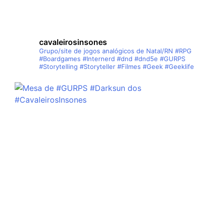
cavaleirosinsones
Grupo/site de jogos analógicos de Natal/RN
#RPG
#Boardgames #Internerd #dnd #dnd5e #GURPS
#Storytelling #Storyteller #Filmes #Geek #Geeklife