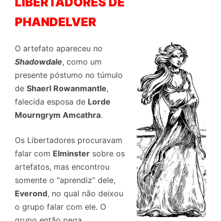
LIBERTADORES DE
PHANDELVER
O artefato apareceu no
Shadowdale
, como um
presente póstumo no túmulo
de
Shaerl Rowanmantle
,
falecida esposa de
Lorde
Mourngrym Amcathra
.
Os Libertadores procuravam
falar com
Elminster
sobre os
artefatos, mas encontrou
somente o “aprendiz” dele,
Everond
, no qual não deixou
o grupo falar com ele. O
grupo então pega