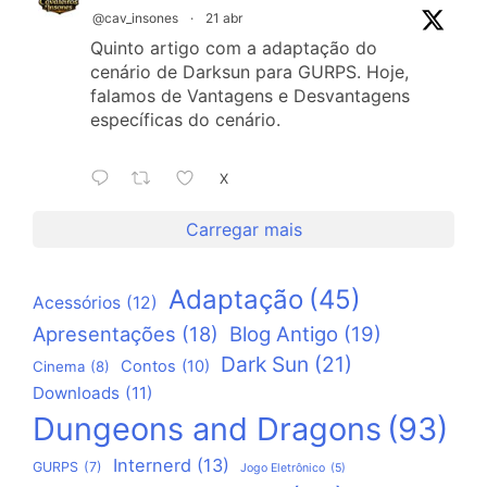
@cav_insones
·
21 abr
Quinto artigo com a adaptação do
cenário de Darksun para GURPS. Hoje,
falamos de Vantagens e Desvantagens
específicas do cenário.
X
Carregar mais
Adaptação
(45)
Acessórios
(12)
Apresentações
(18)
Blog Antigo
(19)
Dark Sun
(21)
Contos
(10)
Cinema
(8)
Downloads
(11)
Dungeons and Dragons
(93)
Internerd
(13)
GURPS
(7)
Jogo Eletrônico
(5)