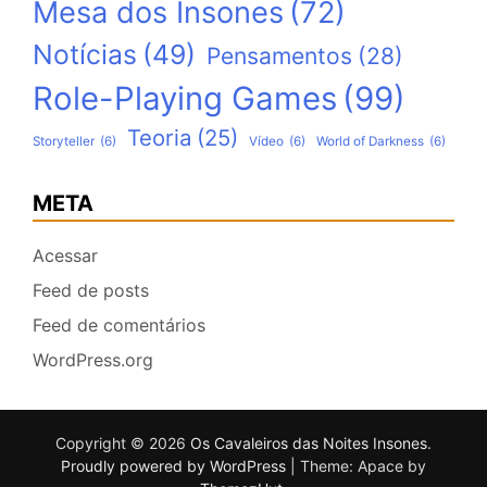
Mesa dos Insones
(72)
Notícias
(49)
Pensamentos
(28)
Role-Playing Games
(99)
Teoria
(25)
Storyteller
(6)
Vídeo
(6)
World of Darkness
(6)
META
Acessar
Feed de posts
Feed de comentários
WordPress.org
Copyright © 2026
Os Cavaleiros das Noites Insones
.
Proudly powered by WordPress
|
Theme: Apace by