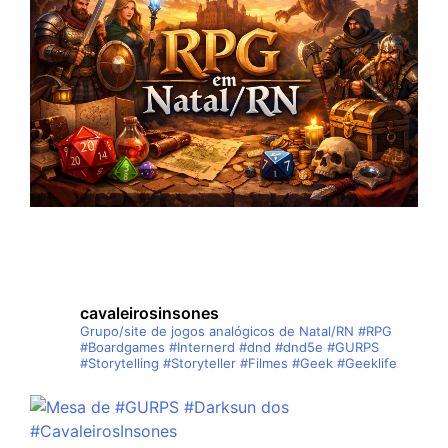
cavaleirosinsones
Grupo/site de jogos analógicos de Natal/RN
#RPG
#Boardgames #Internerd #dnd #dnd5e #GURPS
#Storytelling #Storyteller #Filmes #Geek #Geeklife