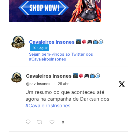
Cavaleiros Insones
Seguir
Sejam bem-vindos ao Twitter dos
#CavaleirosInsones
Cavaleiros Insones
@cav_insones
·
25 abr
Um resumo do que aconteceu até
agora na campanha de Darksun dos
#CavaleirosInsones
X