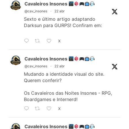
Cavaleiros Insones
@cav_insones
·
22 abr
Sexto e último artigo adaptando
Darksun para GURPS! Confiram em:
X
Cavaleiros Insones
@cav_insones
·
22 abr
Mudando a identidade visual do site.
Querem conferir?
Os Cavaleiros das Noites Insones - RPG,
Boardgames e Internerd!
X
Cavaleiros Insones