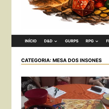
RPG, Boardgames e Internerd!
Os Cavaleiros 
SHOW
SHO
INÍCIO
D&D
GURPS
RPG
F
SUB
SUB
CATEGORIA:
MESA DOS INSONES
MENU
MEN