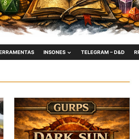
das Noites Insones
W
SHOW
ERRAMENTAS
INSONES
TELEGRAM – D&D
R
SUB
U
MENU