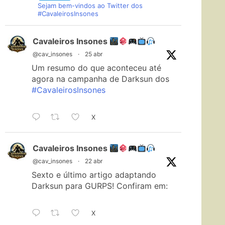
Sejam bem-vindos ao Twitter dos
#CavaleirosInsones
Cavaleiros Insones
@cav_insones
·
25 abr
Um resumo do que aconteceu até
agora na campanha de Darksun dos
#CavaleirosInsones
X
Cavaleiros Insones
@cav_insones
·
22 abr
Sexto e último artigo adaptando
Darksun para GURPS! Confiram em:
X