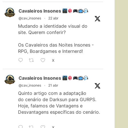
Cavaleiros Insones
@cav_insones
·
22 abr
Mudando a identidade visual do
site. Querem conferir?
Os Cavaleiros das Noites Insones -
RPG, Boardgames e Internerd!
X
Cavaleiros Insones
@cav_insones
·
21 abr
Quinto artigo com a adaptação
do cenário de Darksun para GURPS.
Hoje, falamos de Vantagens e
Desvantagens específicas do cenário.
X