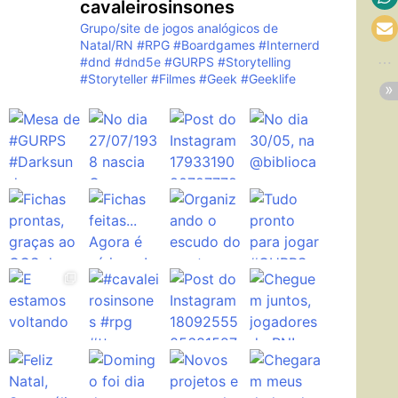
cavaleirosinsones
Grupo/site de jogos analógicos de
Natal/RN
#RPG #Boardgames #Internerd
#dnd #dnd5e #GURPS #Storytelling
#Storyteller #Filmes #Geek #Geeklife