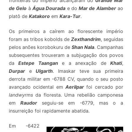
fronteiras do império alcançaram do
Grande Mar
de Gelo
à
Água Dourad
a
e do
Mar de Alamb
e
r
ao
platô de
Katakoro
em
Kara-Tur
.
Os primeiros a caírem ao florescente império
foram as tribos kobolds de
Zexthandrim
, seguidas
pelos anões korobokuru de
Shan Nala
. Campanhas
subsequentes trouxeram a subjugação dos povos
da
Estepe Taangan
e a anexação de
Khati
,
Durpar
e
Ulgarth
. Imaskar teve sua primeira
derrota militar em -6788 CV, quando o seu posto
avançado ocidental em
Aerilpar
foi cercado por
landwyrms
da floresta. Uma rebelião camponesa
em
Raudor
seguiu-se em -6779, mas o a
insurreição foi rapidamente abatida.
Em -6422