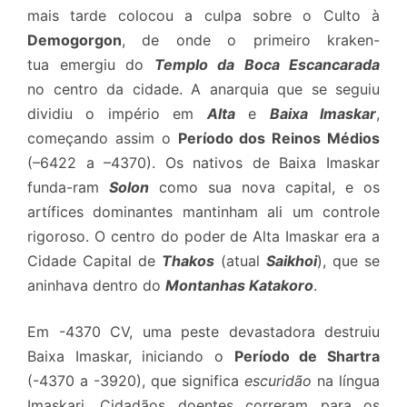
mais tarde colocou a culpa sobre o Culto à
Demogorgon
, de onde o primeiro kraken-
tua emergiu do
Templo da Boca Escancarada
no centro da cidade. A anarquia que se seguiu
dividiu o império em
Alta
e
Baixa Imaskar
,
começando assim o
Período dos Reinos Médios
(–6422 a –4370). Os nativos de Baixa Imaskar
funda-ram
Solon
como sua nova capital, e os
artífices dominantes mantinham ali um controle
rigoroso. O centro do poder de Alta Imaskar era a
Cidade Capital de
Thakos
(atual
Saikhoi
), que se
aninhava dentro do
Montanhas Katakoro
.
Em -4370 CV, uma peste devastadora destruiu
Baixa Imaskar, iniciando o
Período de Shartra
(-4370 a -3920), que significa
escuridão
na língua
Imaskari. Cidadãos doentes correram para os