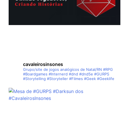
cavaleirosinsones
Grupo/site de jogos analógicos de Natal/RN
#RPG
#Boardgames #Internerd #dnd #dnd5e #GURPS
#Storytelling #Storyteller #Filmes #Geek #Geeklife