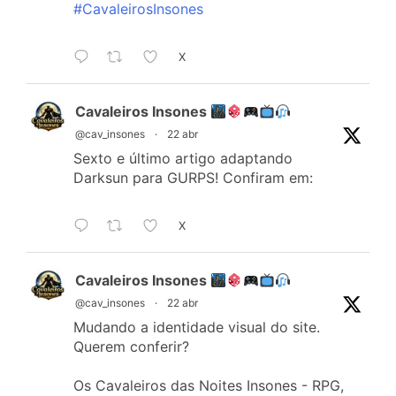
#CavaleirosInsones
X
Cavaleiros Insones
@cav_insones
·
22 abr
Sexto e último artigo adaptando
Darksun para GURPS! Confiram em:
X
Cavaleiros Insones
@cav_insones
·
22 abr
Mudando a identidade visual do site.
Querem conferir?
Os Cavaleiros das Noites Insones - RPG,