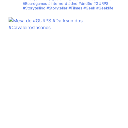
#Boardgames #Internerd #dnd #dnd5e #GURPS
#Storytelling #Storyteller #Filmes #Geek #Geeklife