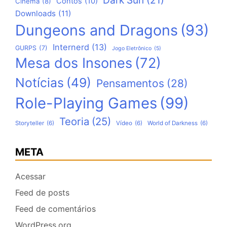
Dark Sun
(21)
Contos
(10)
Cinema
(8)
Downloads
(11)
Dungeons and Dragons
(93)
Internerd
(13)
GURPS
(7)
Jogo Eletrônico
(5)
Mesa dos Insones
(72)
Notícias
(49)
Pensamentos
(28)
Role-Playing Games
(99)
Teoria
(25)
Storyteller
(6)
Vídeo
(6)
World of Darkness
(6)
META
Acessar
Feed de posts
Feed de comentários
WordPress.org