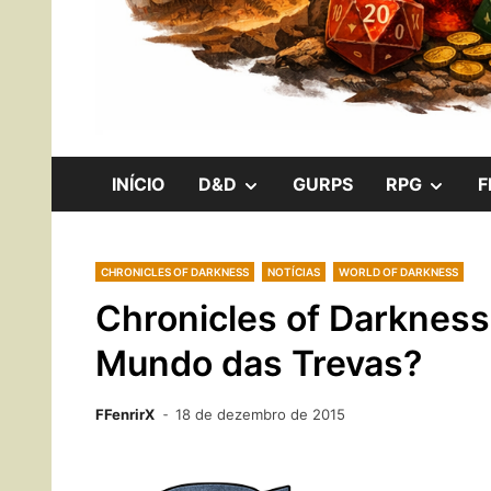
RPG, Boardgames e Internerd!
Os Cavaleiros 
SHOW
SHO
INÍCIO
D&D
GURPS
RPG
F
SUB
SUB
CHRONICLES OF DARKNESS
NOTÍCIAS
WORLD OF DARKNESS
MENU
MEN
Chronicles of Darkness
Mundo das Trevas?
FFenrirX
18 de dezembro de 2015