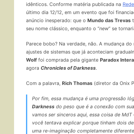
idênticos. Conforme matéria publicada na
Red
último dia 12/12, em um evento que foi financi
anúncio inesperado: que o
Mundo das Trevas
t
seu nome clássico, enquanto o “
new
” se tornar
Parece bobo? Na verdade, não. A mudança do
ajustes de sistemas que já aconteciam gradual
Wolf
foi comprada pela gigante
Paradox Intera
agora
Chronicles of Darkness
.
Com a palavra,
Rich Thomas
(diretor da Onix P
Por fim, essa mudança é uma progressão lógi
Darkness
do peso que é a conexão com suas
vamos ser sinceros aqui, essa coisa de MdT
você tentava explicar porque tinham dois d
uma re-imaginação completamente diferente.