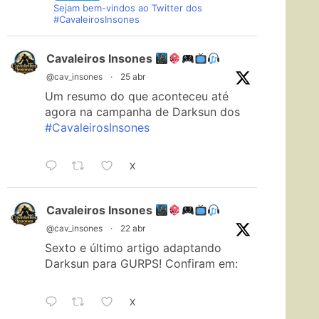
Sejam bem-vindos ao Twitter dos
#CavaleirosInsones
Cavaleiros Insones
@cav_insones
·
25 abr
Um resumo do que aconteceu até
agora na campanha de Darksun dos
#CavaleirosInsones
X
Cavaleiros Insones
@cav_insones
·
22 abr
Sexto e último artigo adaptando
Darksun para GURPS! Confiram em:
X