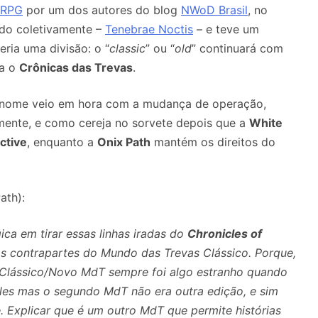
eRPG
por um dos autores do blog
NWoD Brasil
, no
ado coletivamente –
Tenebrae Noctis
– e teve um
eria uma divisão: o “
classic
” ou “
old
” continuará com
ia o
Crônicas das Trevas
.
 nome veio em hora com a mudança de operação,
mente, e como cereja no sorvete depois que a
White
ctive
, enquanto a
Onix Path
mantém os direitos do
ath):
ca em tirar essas linhas iradas do
Chronicles of
 contrapartes do Mundo das Trevas Clássico. Porque,
 Clássico/Novo MdT sempre foi algo estranho quando
eles mas o segundo MdT não era outra edição, e sim
 Explicar que é um outro MdT que permite histórias