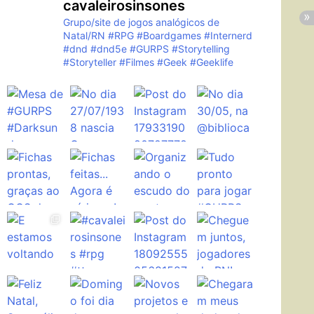
cavaleirosinsones
Grupo/site de jogos analógicos de
Natal/RN
#RPG #Boardgames #Internerd
#dnd #dnd5e #GURPS #Storytelling
#Storyteller #Filmes #Geek #Geeklife