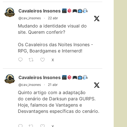
Cavaleiros Insones
@cav_insones
·
22 abr
Mudando a identidade visual do
site. Querem conferir?
Os Cavaleiros das Noites Insones -
RPG, Boardgames e Internerd!
X
Cavaleiros Insones
@cav_insones
·
21 abr
Quinto artigo com a adaptação
do cenário de Darksun para GURPS.
Hoje, falamos de Vantagens e
Desvantagens específicas do cenário.
X