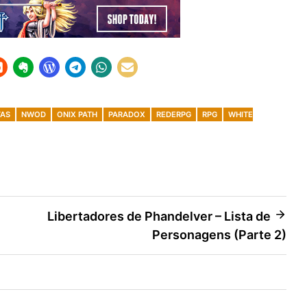
VAS
NWOD
ONIX PATH
PARADOX
REDERPG
RPG
WHITE
Libertadores de Phandelver – Lista de
Personagens (Parte 2)