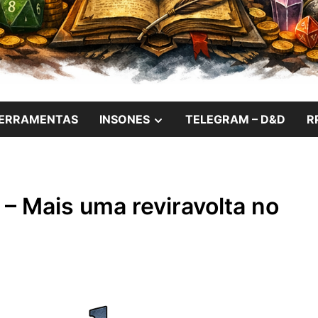
das Noites Insones
W
SHOW
ERRAMENTAS
INSONES
TELEGRAM – D&D
R
SUB
U
MENU
 – Mais uma reviravolta no