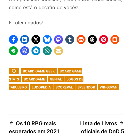
como está o desafio de vocês!
E rolem dados!
BOARD GAME GEEK
BOARD GAME
STATS
BOARDGAME
GENIAL
JOGOS DE
TABULEIRO
LUDOPEDIA
SCOREPAL
SPLENDOR
WINGSPAN
Navegação
Os 10 RPG mais
Lista de Livros
esperados em 2021
oficiais de DnD 5