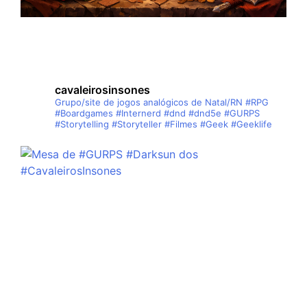
cavaleirosinsones
Grupo/site de jogos analógicos de Natal/RN
#RPG
#Boardgames #Internerd #dnd #dnd5e #GURPS
#Storytelling #Storyteller #Filmes #Geek #Geeklife