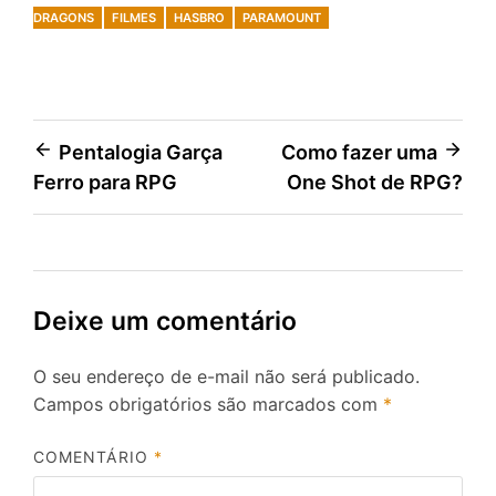
DRAGONS
FILMES
HASBRO
PARAMOUNT
Navegação
Pentalogia Garça
Como fazer uma
Ferro para RPG
One Shot de RPG?
de
Post
Deixe um comentário
O seu endereço de e-mail não será publicado.
Campos obrigatórios são marcados com
*
COMENTÁRIO
*