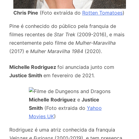
Chris Pine
(Foto extraída do
Rotten Tomatoes
)
Pine é conhecido do público pela franquia de
filmes recentes de
Star Trek
(2009-2016), e mais
recentemente pelo filme de
Mulher-Maravilha
(2017) e
Mulher Maravilha 1984
(2020).
Michelle Rodriguez
foi anunciada junto com
Justice Smith
em fevereiro de 2021.
Michelle Rodriguez
e
Justice
Smith
(Foto extraida do
Yahoo
Movies UK
)
Rodriguez é uma atriz conhecida da franquia
Velozes e Furiosos
(2001-2019), e tem presença