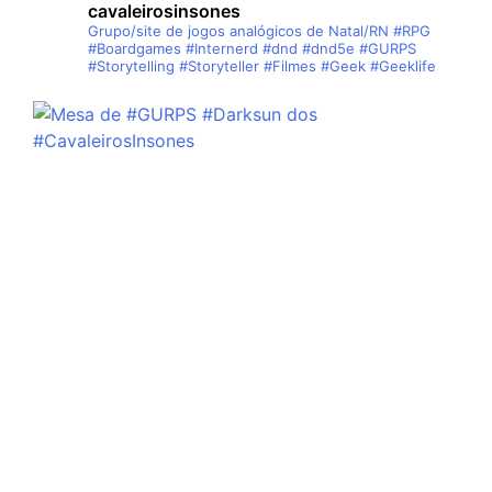
cavaleirosinsones
Grupo/site de jogos analógicos de Natal/RN
#RPG
#Boardgames #Internerd #dnd #dnd5e #GURPS
#Storytelling #Storyteller #Filmes #Geek #Geeklife