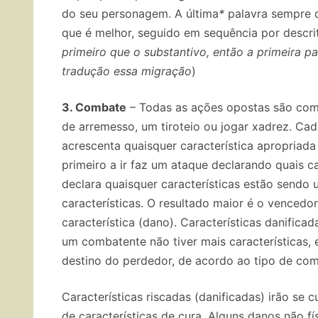
do seu personagem.
A última
*
palavra sempre d
que é melhor, seguido em sequência por descri
primeiro que o substantivo, então a primeira p
tradução essa migração
)
3. Combate
– Todas as ações opostas são comba
de arremesso, um tiroteio ou jogar xadrez.
Cada
acrescenta quaisquer característica apropriad
primeiro a ir faz um ataque declarando quais ca
declara quaisquer características estão sendo 
características.
O resultado maior é o vencedor
característica (dano).
Características danificad
um combatente não tiver mais características,
destino do perdedor, de acordo ao tipo de com
Características riscadas (danificadas) irão se 
de características de cura.
Alguns danos não f