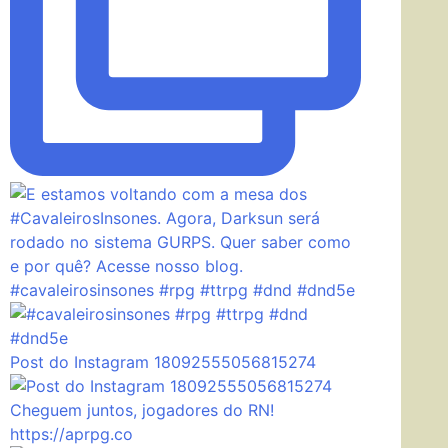
#cavaleirosinsones #rpg #ttrpg #dnd #dnd5e
Post do Instagram 18092555056815274
Cheguem juntos, jogadores do RN!
https://aprpg.co