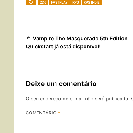
2D6
FASTPLAY
RPG
RPG INDIE
Navegação
Vampire The Masquerade 5th Edition
Quickstart já está disponível!
de
Post
Deixe um comentário
O seu endereço de e-mail não será publicado.
COMENTÁRIO
*