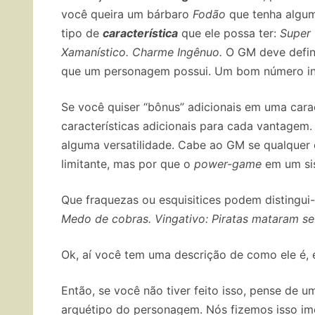
você queira um bárbaro
Fodão
que tenha algu
tipo de
característica
que ele possa ter:
Super 
Xamanístico.
Charme Ingênuo.
O GM deve defini
que um personagem possui.
Um bom número inic
Se você quiser “bônus” adicionais em uma carac
características adicionais para cada vantagem
alguma versatilidade.
Cabe ao GM se qualquer c
limitante, mas por que o
power-game
em um si
Que fraquezas ou esquisitices podem distingui
Medo de cobras.
Vingativo: Piratas mataram se
Ok, aí você tem uma descrição de como ele é,
Então, se você não tiver feito isso, pense de u
arquétipo do personagem.
Nós fizemos isso im