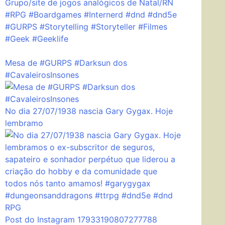
Grupo/site de jogos analógicos de Natal/RN
#RPG #Boardgames #Internerd #dnd #dnd5e
#GURPS #Storytelling #Storyteller #Filmes
#Geek #Geeklife
Mesa de #GURPS #Darksun dos
#CavaleirosInsones
No dia 27/07/1938 nascia Gary Gygax. Hoje
lembramo
Post do Instagram 17933190807277788