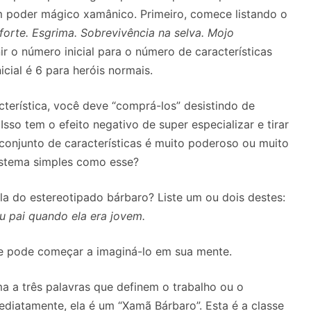
m poder mágico xamânico.
Primeiro, comece listando o
forte.
Esgrima.
Sobrevivência na selva.
Mojo
r o número inicial para o número de características
ial é 6 para heróis normais.
terística, você deve “comprá-los” desistindo de
.
Isso tem o efeito negativo de super especializar e tirar
onjunto de características é muito poderoso ou muito
stema simples como esse?
-la do estereotipado bárbaro?
Liste um ou dois destes:
u pai quando ela era jovem.
 e pode começar a imaginá-lo em sua mente.
ma a três palavras que definem o trabalho ou o
ediatamente, ela é um “Xamã Bárbaro”.
Esta é a classe