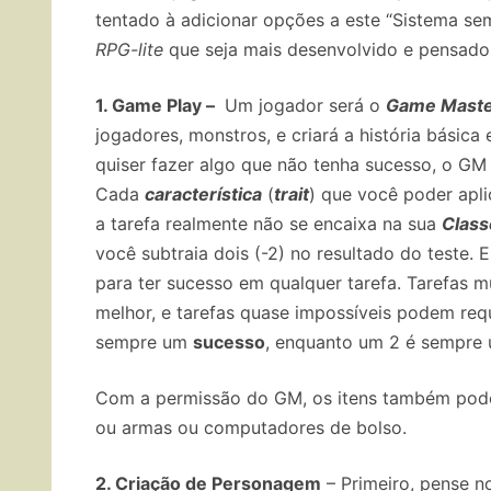
tentado à adicionar opções a este “Sistema se
RPG-lite
que seja mais desenvolvido e pensad
1. Game Play –
Um jogador será o
Game Mast
jogadores, monstros, e criará a história bási
quiser fazer algo que não tenha sucesso,
o
GM 
Cada
característica
(
trait
) que você poder apli
a tarefa realmente não se encaixa na sua
Class
você subtraia dois (-2) no resultado do teste.
E
para ter sucesso em qualquer tarefa.
Tarefas m
melhor, e tarefas quase impossíveis podem re
sempre um
sucesso
, enquanto um 2 é sempre
Com a permissão do GM, os itens também po
ou armas ou computadores de bolso.
2. Criação de Personagem
– Primeiro, pense n