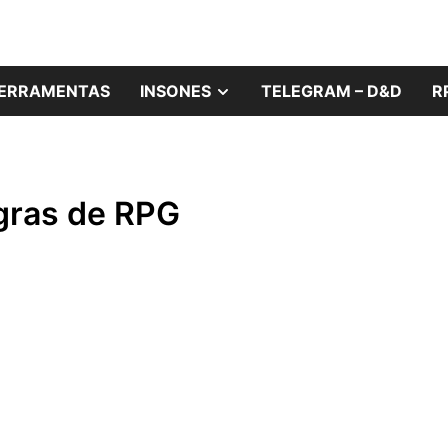
rnerd!
leiros das Noites 
W
SHOW
ERRAMENTAS
INSONES
TELEGRAM – D&D
R
SUB
U
MENU
gras de RPG