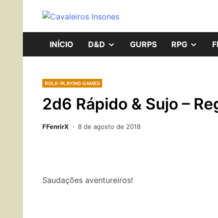
Skip
to
RPG, Boardgames e Inte
Os Cava
content
SHOW
SHO
INÍCIO
D&D
GURPS
RPG
F
SUB
SUB
ROLE-PLAYING GAMES
MENU
MEN
2d6 Rápido & Sujo – Re
FFenrirX
8 de agosto de 2018
Saudações aventureiros!