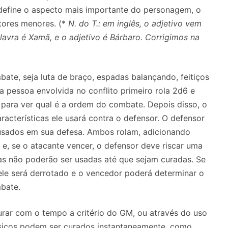
efine o aspecto mais importante do personagem, o
tores menores. (*
N. do T.: em inglês, o adjetivo vem
alavra é Xamã, e o adjetivo é Bárbaro. Corrigimos na
te, seja luta de braço, espadas balançando, feitiços
 pessoa envolvida no conflito primeiro rola 2d6 e
a para ver qual é a ordem do combate.
Depois disso, o
racterísticas ele usará contra o defensor.
O defensor
usados ​​em sua defesa.
Ambos rolam, adicionando
 e, se o atacante vencer, o defensor deve riscar uma
as não poderão ser usadas ​​até que sejam curadas.
Se
 ele será derrotado e o vencedor poderá determinar o
bate.
curar com o tempo a critério do GM, ou através do uso
ísicos podem ser curados instantaneamente, como