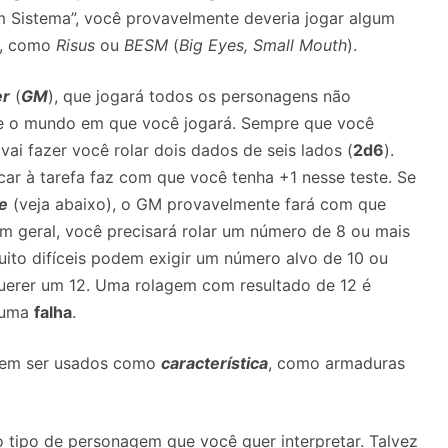
m Sistema”, você provavelmente deveria jogar algum
o, como
Risus
ou
BESM
(
Big Eyes, Small Mouth
).
er
(
GM
), que jogará todos os personagens não
ca e o mundo em que você jogará. Sempre que você
vai fazer você rolar dois dados de seis lados (
2d6
).
car à tarefa faz com que você tenha +1 nesse teste.
Se
e
(veja abaixo), o GM provavelmente fará com que
m geral, você precisará rolar um número de 8 ou mais
uito difíceis podem exigir um número alvo de 10 ou
querer um 12. Uma rolagem com resultado de 12 é
 uma
falha
.
dem ser usados como
característica
, como armaduras
o tipo de personagem que você quer interpretar.
Talvez