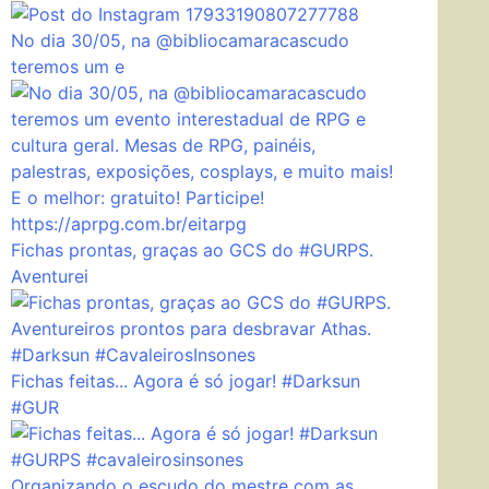
No dia 30/05, na @bibliocamaracascudo
teremos um e
Fichas prontas, graças ao GCS do #GURPS.
Aventurei
Fichas feitas... Agora é só jogar! #Darksun
#GUR
Organizando o escudo do mestre com as