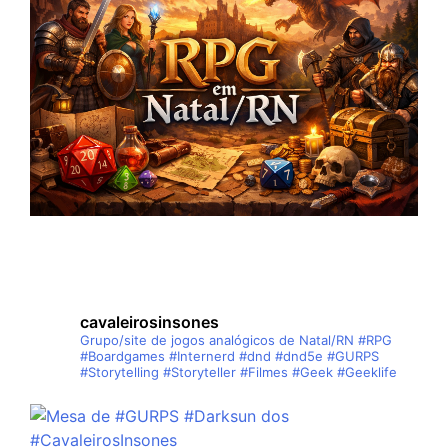
cavaleirosinsones
Grupo/site de jogos analógicos de Natal/RN
#RPG
#Boardgames #Internerd #dnd #dnd5e #GURPS
#Storytelling #Storyteller #Filmes #Geek #Geeklife