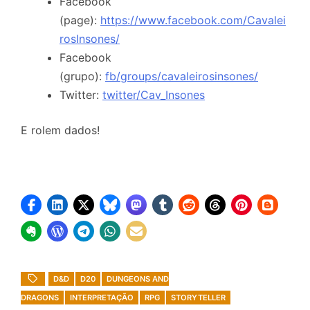
Facebook
(page):
https://www.facebook.com/Cavalei
rosInsones/
Facebook
(grupo):
fb/groups/cavaleirosinsones/
Twitter:
twitter/Cav_Insones
E rolem dados!
D&D
D20
DUNGEONS AND
DRAGONS
INTERPRETAÇÃO
RPG
STORYTELLER