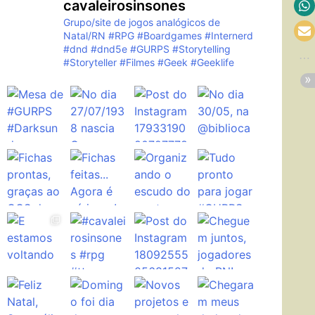
cavaleirosinsones
Grupo/site de jogos analógicos de
Natal/RN
#RPG #Boardgames #Internerd
#dnd #dnd5e #GURPS #Storytelling
#Storyteller #Filmes #Geek #Geeklife