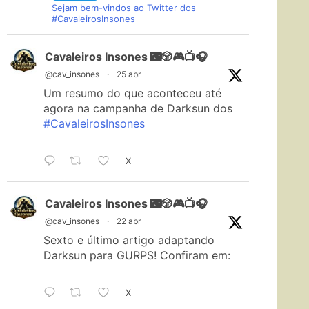
Sejam bem-vindos ao Twitter dos
#CavaleirosInsones
Cavaleiros Insones 🌃🎲🎮📺🎧
@cav_insones
·
25 abr
Um resumo do que aconteceu até
agora na campanha de Darksun dos
#CavaleirosInsones
X
Cavaleiros Insones 🌃🎲🎮📺🎧
@cav_insones
·
22 abr
Sexto e último artigo adaptando
Darksun para GURPS! Confiram em:
X