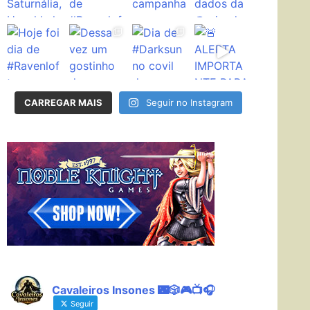
CARREGAR MAIS
Seguir no Instagram
Cavaleiros Insones 🌃🎲🎮📺🎧
Seguir