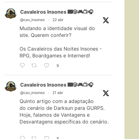
Cavaleiros Insones 🌃🎲🎮📺🎧
@cav_insones
·
22 abr
Mudando a identidade visual do
site. Querem conferir?
Os Cavaleiros das Noites Insones -
RPG, Boardgames e Internerd!
X
Cavaleiros Insones 🌃🎲🎮📺🎧
@cav_insones
·
21 abr
Quinto artigo com a adaptação
do cenário de Darksun para GURPS.
Hoje, falamos de Vantagens e
Desvantagens específicas do cenário.
X