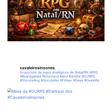
cavaleirosinsones
Grupo/site de jogos analógicos de Natal/RN
#RPG
#Boardgames #Internerd #dnd #dnd5e #GURPS
#Storytelling #Storyteller #Filmes #Geek #Geeklife