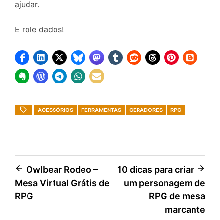
ajudar.
E role dados!
ACESSÓRIOS
FERRAMENTAS
GERADORES
RPG
Navegação
Owlbear Rodeo –
10 dicas para criar
Mesa Virtual Grátis de
um personagem de
de
RPG
RPG de mesa
Post
marcante