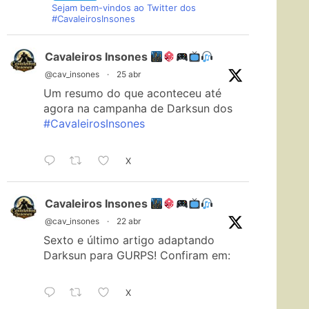
Sejam bem-vindos ao Twitter dos
#CavaleirosInsones
Cavaleiros Insones
@cav_insones
·
25 abr
Um resumo do que aconteceu até
agora na campanha de Darksun dos
#CavaleirosInsones
X
Cavaleiros Insones
@cav_insones
·
22 abr
Sexto e último artigo adaptando
Darksun para GURPS! Confiram em:
X