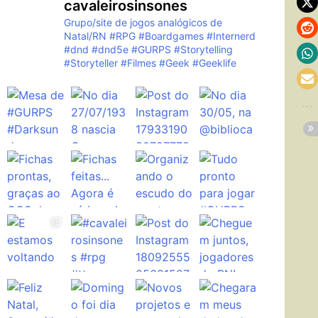
cavaleirosinsones
Grupo/site de jogos analógicos de
Natal/RN
#RPG #Boardgames #Internerd
#dnd #dnd5e #GURPS #Storytelling
#Storyteller #Filmes #Geek #Geeklife