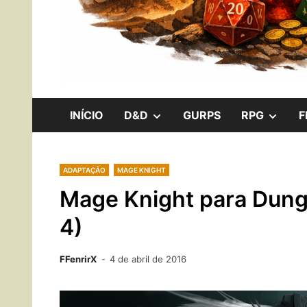
RPG, Boardgames e Internerd!
Os Cavaleiros 
SHOW
SHO
INÍCIO
D&D
GURPS
RPG
F
SUB
SUB
ADAPTAÇÃO
MAGE KNIGHT
MENU
MEN
Mage Knight para Dung
4)
FFenrirX
4 de abril de 2016