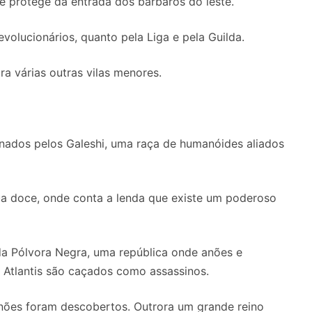
ue protege da entrada dos bárbaros do leste.
olucionários, quanto pela Liga e pela Guilda.
ra várias outras vilas menores.
nados pelos Galeshi, uma raça de humanóides aliados
ua doce, onde conta a lenda que existe um poderoso
da Pólvora Negra, uma república onde anões e
Atlantis são caçados como assassinos.
nões foram descobertos. Outrora um grande reino