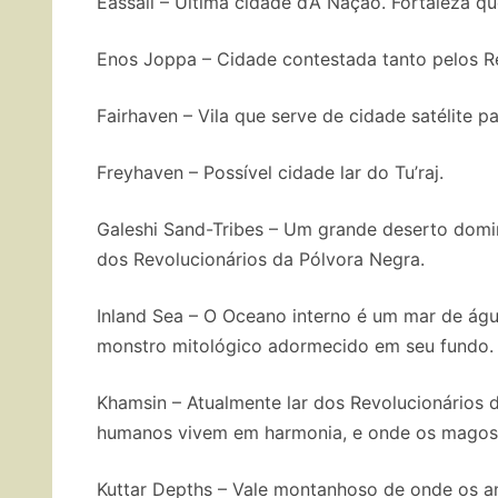
Eassall – Última cidade d’A Nação. Fortaleza q
Enos Joppa – Cidade contestada tanto pelos Rev
Fairhaven – Vila que serve de cidade satélite pa
Freyhaven – Possível cidade lar do Tu’raj.
Galeshi Sand-Tribes – Um grande deserto domi
dos Revolucionários da Pólvora Negra.
Inland Sea – O Oceano interno é um mar de ág
monstro mitológico adormecido em seu fundo.
Khamsin – Atualmente lar dos Revolucionários 
humanos vivem em harmonia, e onde os magos 
Kuttar Depths – Vale montanhoso de onde os a