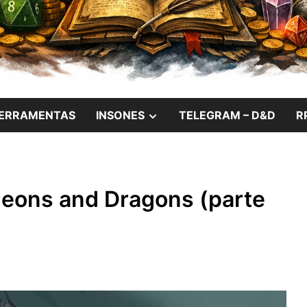
das Noites Insones
W
SHOW
ERRAMENTAS
INSONES
TELEGRAM – D&D
R
SUB
U
MENU
eons and Dragons (parte