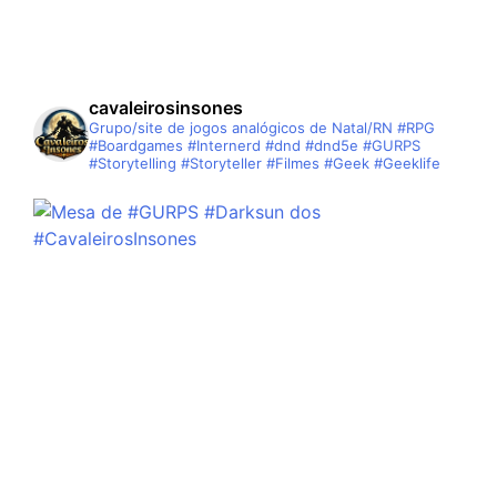
cavaleirosinsones
Grupo/site de jogos analógicos de Natal/RN
#RPG
#Boardgames #Internerd #dnd #dnd5e #GURPS
#Storytelling #Storyteller #Filmes #Geek #Geeklife