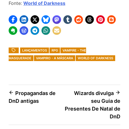
Fonte:
World of Darkness
LANÇAMENTOS
RPG
VAMPIRE - THE
MASQUERADE
VAMPIRO - A MÁSCARA
WORLD OF DARKNESS
Navegação
Propagandas de
Wizards divulga
DnD antigas
seu Guia de
de
Presentes De Natal de
Post
DnD