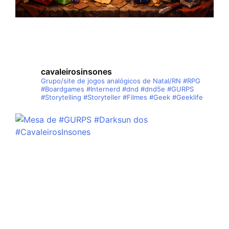
cavaleirosinsones
Grupo/site de jogos analógicos de Natal/RN
#RPG
#Boardgames #Internerd #dnd #dnd5e #GURPS
#Storytelling #Storyteller #Filmes #Geek #Geeklife