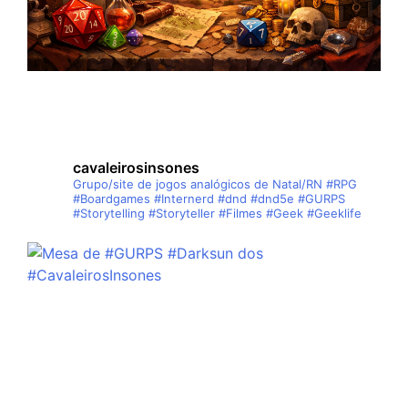
cavaleirosinsones
Grupo/site de jogos analógicos de Natal/RN
#RPG
#Boardgames #Internerd #dnd #dnd5e #GURPS
#Storytelling #Storyteller #Filmes #Geek #Geeklife