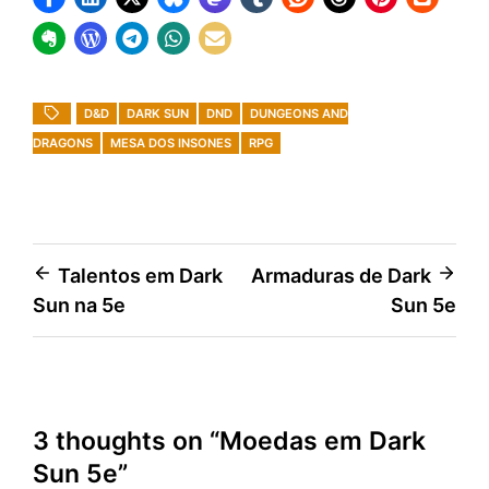
D&D
DARK SUN
DND
DUNGEONS AND
DRAGONS
MESA DOS INSONES
RPG
Navegação
Talentos em Dark
Armaduras de Dark
Sun na 5e
Sun 5e
de
Post
3 thoughts on “
Moedas em Dark
Sun 5e
”