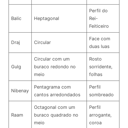
Perfil do
Balic
Heptagonal
Rei-
Feiticeiro
Face com
Draj
Circular
duas luas
Circular com um
Rosto
Gulg
buraco redondo no
sorridente,
meio
folhas
Pentagrama com
Perfil
Nibenay
cantos arredondados
sombreado
Octagonal com um
Perfil
Raam
buraco quadrado no
arrogante,
meio
coroa