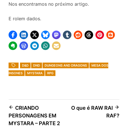
Nos encontramos no próximo artigo.
E rolem dados.
D&D
DND
DUNGEONS AND DRAGONS
MESA DOS
INSONES
MYSTARA
RPG
Navegação
CRIANDO
O que é RAW RAI
PERSONAGENS EM
RAF?
de
MYSTARA – PARTE 2