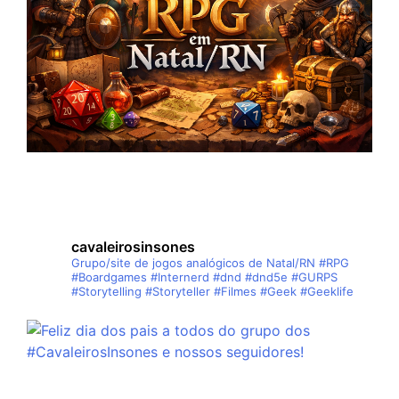
cavaleirosinsones
Grupo/site de jogos analógicos de Natal/RN
#RPG
#Boardgames #Internerd #dnd #dnd5e #GURPS
#Storytelling #Storyteller #Filmes #Geek #Geeklife